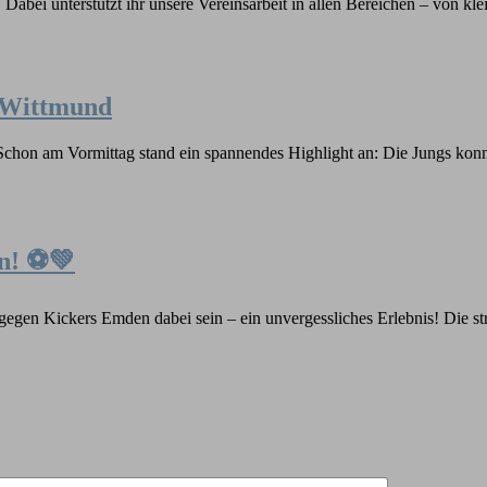
Dabei unterstützt ihr unsere Vereinsarbeit in allen Bereichen – von k
V Wittmund
 Schon am Vormittag stand ein spannendes Highlight an: Die Jungs k
en! ⚽💚
egen Kickers Emden dabei sein – ein unvergessliches Erlebnis! Die str