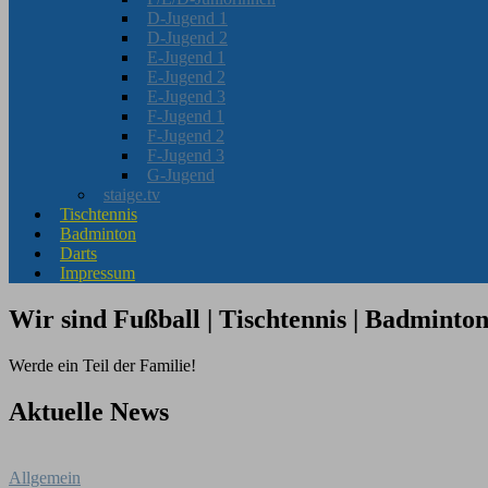
D-Jugend 1
D-Jugend 2
E-Jugend 1
E-Jugend 2
E-Jugend 3
F-Jugend 1
F-Jugend 2
F-Jugend 3
G-Jugend
staige.tv
Tischtennis
Badminton
Darts
Impressum
Wir sind
Fußball | Tischtennis | Badminton
Werde ein Teil der Familie!
Aktuelle News
Allgemein